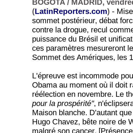
BOGOTA / MADRID, vendredi
(
LatinReporters.com
)
- Mise
sommet postérieur, débat forc
contre la drogue, recul comme
puissance du Brésil et unifica
ces paramètres mesureront le 
Sommet des Amériques, les 14
L'épreuve est incommode pour
Obama au moment où il doit r
réélection en novembre. Le t
pour la prospérité"
, n'éclipse
Maison blanche. D'autant que 
Hugo Chavez, bête noire de W
malgré son cancer. [Présence