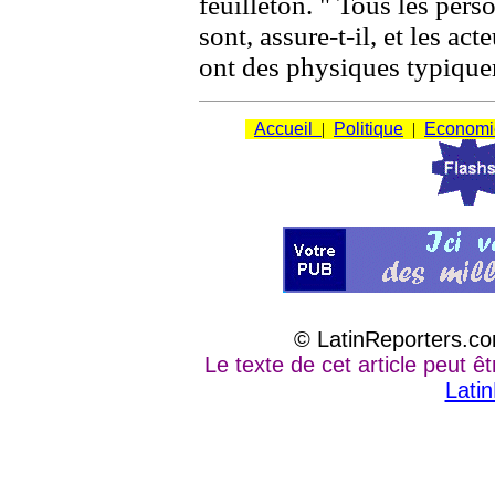
feuilleton. " Tous les pers
sont, assure-t-il, et les ac
ont des physiques typiquem
Accueil
|
Politique
|
Economi
© LatinReporters.co
Le texte de cet article peut êtr
Lati