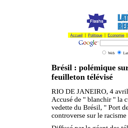
|
|
|
Accueil
Politique
Economie
Web
La
Brésil : polémique su
feuilleton télévisé
RIO DE JANEIRO, 4 avril 2
Accusé de " blanchir " la cu
vedette du Brésil, " Port d
controverse sur le racisme 
Diffusé par le géant des té