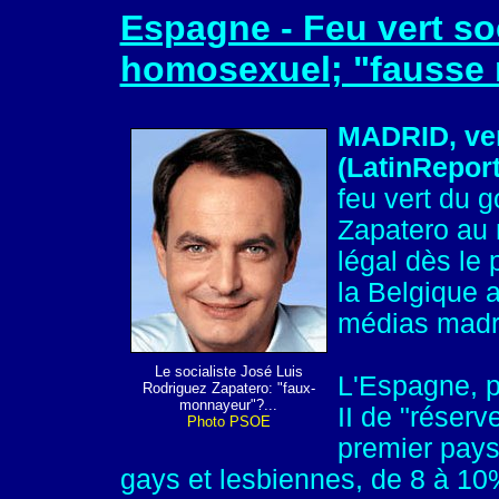
Espagne - Feu vert so
homosexuel; "fausse 
MADRID, ven
(LatinRepor
feu vert du 
Zapatero au 
légal dès le
la Belgique a
médias madr
Le socialiste José Luis
L'Espagne, p
Rodriguez Zapatero: "faux-
monnayeur"?...
II de "réserve
Photo PSOE
premier pays 
gays et lesbiennes, de 8 à 10%