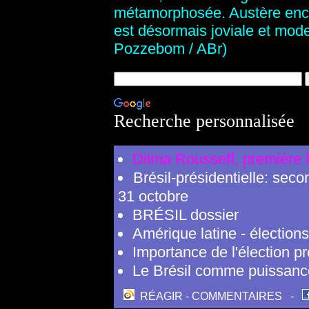
métamorphosée. Austère enco
est désormais joviale et mod
Pozzebom / ABr)
Recherche personnalisée
Dilma Rousseff, première 
Brésil-présidentielle: sec
31 octobre
BRÉSIL dossier
Amérique latine - élections
Importance de l'élection pr
Le Brésil comme puissance
RÉAGIR - COMMENTAIRES
-