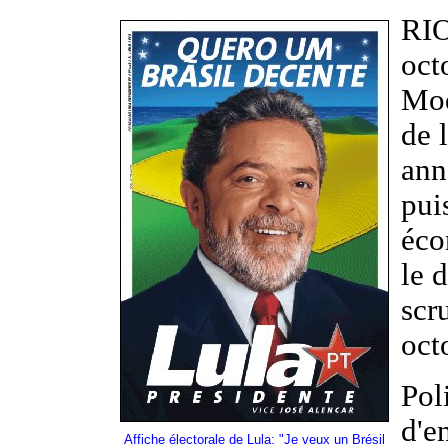
RIO
oct
Mod
de 
ann
pui
éco
le 
scru
oct
Pol
d'e
Affiche électorale de Lula: "Je veux un Brésil