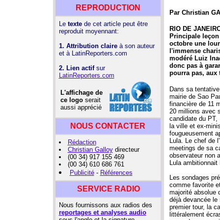
REPRODUCTION
Par Christian GA
Le
texte
de cet article peut être
RIO DE JANEIRO
reproduit moyennant:
Principale leçon
octobre une lour
1. Attribution claire
à son auteur
l'immense charis
et à LatinReporters.com
modéré Luiz Inac
donc pas à garan
2. Lien actif
sur
pourra pas, aux 
LatinReporters.com
Dans sa tentative 
L'affichage de
mairie de Sao Pau
ce logo
serait
financière de 11 m
aussi apprécié
20 millions avec s
candidate du PT, 
NOUS CONTACTER
la ville et ex-min
fougueusement ap
Lula. Le chef de 
Rédaction
meetings de sa ca
Christian Galloy
directeur
observateur non av
(00 34) 917 155 469
Lula ambitionnait 
(00 34) 610 686 761
Publicité
-
Références
Les sondages pré
comme favorite et 
SERVICE RADIO
majorité absolue 
déjà devancée le 
Nous fournissons aux radios des
premier tour, la c
reportages et analyses audio
littéralement écra
sous l'angle et la signature