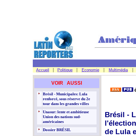
|
|
|
|
Accueil
Politique
Economie
Multimédia
VOIR AUSSI
Brésil - Municipales: Lula
renforcé, sous réserve du 2e
tour dans les grandes villes
Unasur: lente et ambitieuse
Brésil -
Union des nations sud-
l'électio
américaines
Dossier BRÉSIL
de Lula e