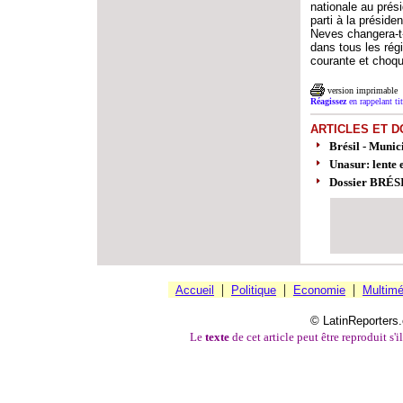
nationale au prés
parti à la préside
Neves changera-t-
dans tous les rég
courante et choqu
version imprimable
Réagissez
en rappelant titr
ARTICLES ET D
Brésil - Munici
Unasur: lente 
Dossier BRÉS
|
|
|
Accueil
Politique
Economie
Multimé
© LatinReporters.
Le
texte
de cet article peut être reproduit s'