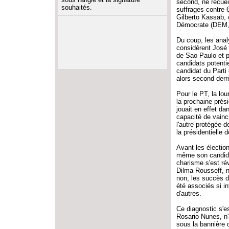
second, ne recuei
souhaités.
suffrages contre 
Gilberto Kassab, 
Démocrate (DEM, d
Du coup, les anal
considèrent José 
de Sao Paulo et p
candidats potenti
candidat du Parti
alors second derri
Pour le PT, la lou
la prochaine prés
jouait en effet da
capacité de vaincr
l'autre protégée 
la présidentielle 
Avant les élection
même son candidat
charisme s'est rév
Dilma Rousseff, 
non, les succès d
été associés si i
d'autres.
Ce diagnostic s'es
Rosario Nunes, n'
sous la bannière 