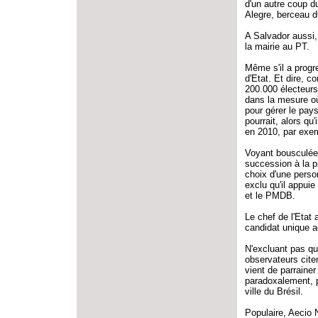
d'un autre coup du
Alegre, berceau d
A Salvador aussi,
la mairie au PT.
Même s'il a progr
d'Etat. Et dire, c
200.000 électeurs
dans la mesure où 
pour gérer le pays,
pourrait, alors qu
en 2010, par exem
Voyant bousculée 
succession à la pr
choix d'une perso
exclu qu'il appui
et le PMDB.
Le chef de l'Etat 
candidat unique a
N'excluant pas qu
observateurs cite
vient de parraine
paradoxalement, pa
ville du Brésil.
Populaire, Aecio 