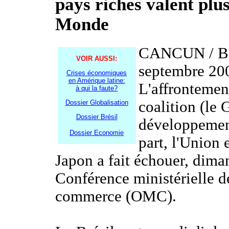
pays riches valent plu
Monde
CANCUN / BR
VOIR AUSSI:
septembre 20
Crises économiques
en Amérique latine:
L'affrontement
à qui la faute?
coalition (le
Dossier Globalisation
Dossier Brésil
développement
Dossier Economie
part, l'Union 
Japon a fait échouer, dim
Conférence ministérielle d
commerce (OMC).