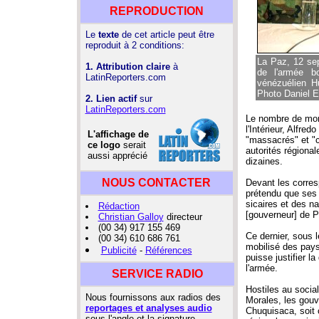
REPRODUCTION
Le
texte
de cet article peut être
reproduit à 2 conditions:
La Paz, 12 sep
1. Attribution claire
à
de l'armée bo
LatinReporters.com
vénézuélien H
Photo Daniel E
2. Lien actif
sur
LatinReporters.com
Le nombre de mort
l'Intérieur, Alfre
L'affichage de
"massacrés" et "cr
ce logo
serait
autorités régiona
aussi apprécié
dizaines.
NOUS CONTACTER
Devant les corres
prétendu que ses 
sicaires et des n
Rédaction
[gouverneur] de P
Christian Galloy
directeur
(00 34) 917 155 469
Ce dernier, sous 
(00 34) 610 686 761
mobilisé des pay
Publicité
-
Références
puisse justifier l
l'armée.
SERVICE RADIO
Hostiles au social
Nous fournissons aux radios des
Morales, les gouv
reportages et analyses audio
Chuquisaca, soit 
sous l'angle et la signature