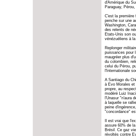
d'Amérique du Sud
Paraguay, Pérou,
C'est la première 
penche sur une ac
Washington, Carac
des relents de né
Etats-Unis son ou
vénézuéliens à la
Replonger militair
puissances pour la
maugréer plus d'u
du colombien, rel
celui du Pérou, p
l'Internationale soc
A Santiago du Chi
à Evo Morales et à
propre, au respect
modéré Luiz Inaci
l'Unasur "n'aura d
à laquelle se rall
peine d'ingérence
"concordance" est
Il est vrai que l'
assure 60% de la
Brésil. Ce gaz vi
révoltés contre E