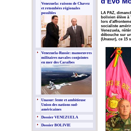
d'Evo Mo
Venezuela: raisons de Chavez
et retombées régionales
possibles
LA PAZ, dimanc
bolivien élève à
lors d'affrontem
socialiste améri
Venezuela, réitèr
débouche sur un
(Unasur), ce 15 
Venezuela-Russie: manoeuvres
militaires navales conjointes
en mer des Caraïbes
Unasur: lente et ambitieuse
Union des nations sud-
américaines
Dossier VENEZUELA
Dossier BOLIVIE