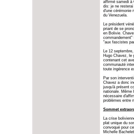
affirmé samedi à 
dis: je ne restera
d'une cérémonie m
du Venezuela.
Le président vénéz
priant de se prono
en Bolivie. Chave
commandement" bo
"aux fascistes par
Le 12 septembre, 
Hugo Chavez, le g
contenant cet ave
communauté intern
toute ingérence ex
Par son intervent
Chavez a donc ind
jusqu'à présent c
nationale. Même l
nécessaire d'affi
problèmes entre 
Sommet extraordi
La crise bolivien
plat unique du so
convoqué pour ce 
Michelle Bachelet