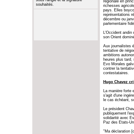
régionale en princ
souhaités.
richesses agricole
pays. Elles boycot
représentations ré
décembre ou janvie
parlementaire fid
L'Occident andin d
son Orient dominé
Aux journalistes é
tentative de négoc
ambitions autonom
heures plus tard
Evo Morales galvan
contrer la tentati
contestataires.
Hugo Chavez crit
La manière forte 
s'agit d'une ingér
le cas échéant, so
Le président Chav
publiquement l'e
solidarité avec E
Paz des Etats-Unis
"Ma déclaration [d