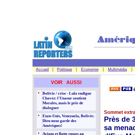
|
|
|
|
Accueil
Politique
Economie
Multimédia
VOIR AUSSI
Bolivie / crise - Lula endigue
Chavez: l'Unasur soutient
Morales, mais le prie de
dialoguer
Sommet extrao
Etats-Unis, Venezuela, Bolivie:
Près de 3
Dieu nous garde des
Amériques!
sa menace
Avions et flotte russes au