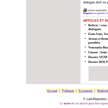
dialogue dont se 
version imprimable
Réagissez
en rappelant titr
ARTICLES ET D
Bolivie / cris
dialoguer
Etats-Unis, Ve
Avions et flot
possibles
Venezuela-Russ
Unasur : lente
Dossier VEN
Dossier BOLI
|
|
|
Accueil
Politique
Economie
Multimé
© LatinReporters.
Le
texte
de cet article peut être reprod