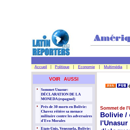
|
|
|
|
Accueil
Politique
Economie
Multimédia
VOIR AUSSI
Sommet Unasur:
DÉCLARATION DE LA
MONEDA (espagnol)
Près de 30 morts en Bolivie:
Sommet de l'
Chavez réitère sa menace
Bolivie /
militaire contre les adversaires
d'Evo Morales
l'Unasur 
Etats-Unis, Venezuela, Bolivie: