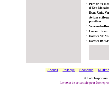
Près de 30 mor
d'Evo Morale
Etats-Unis, Ve
Avions et flot
possibles
Venezuela-Russ
Unasur : lente
Dossier VEN
Dossier BOLI
|
|
|
Accueil
Politique
Economie
Multimé
© LatinReporters.
Le
texte
de cet article peut être reprod