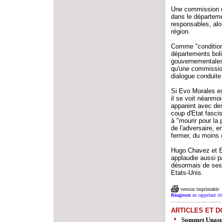
Une commission d
dans le départeme
responsables, alo
région.
Comme "condition 
départements boliv
gouvernementales 
qu'une commission
dialogue conduite 
Si Evo Morales est
il se voit néanmo
apparent avec des
coup d'Etat fascis
à "mourir pour la 
de l'adversaire, 
fermer, du moins d
Hugo Chavez et Ev
applaudie aussi p
désormais de ses p
Etats-Unis.
version imprimable
Réagissez
en rappelant titr
ARTICLES ET D
Sommet Unas