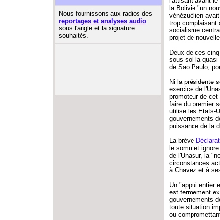
l'attisant avant l
la Bolivie "un no
Nous fournissons aux radios des
vénézuélien avait
reportages et analyses audio
trop complaisant 
sous l'angle et la signature
socialisme central
souhaités.
projet de nouvelle
Deux de ces cinq 
sous-sol la quasi 
de Sao Paulo, pou
Ni la présidente s
exercice de l'Unasu
promoteur de cet 
faire du premier 
utilise les Etats
gouvernements de 
puissance de la dip
La brève
Déclara
le sommet ignore 
de l'Unasur, la "n
circonstances act
à Chavez et à ses a
Un "appui entier 
est fermement exp
gouvernements des
toute situation imp
ou compromettant l