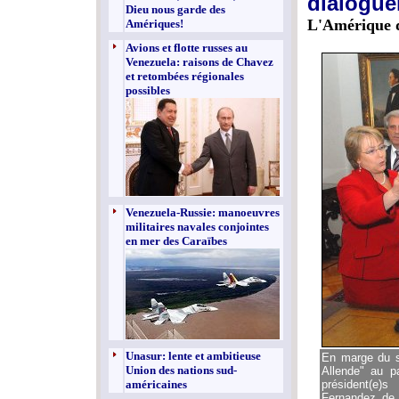
dialogue
Dieu nous garde des
L'Amérique d
Amériques!
Avions et flotte russes au
Venezuela: raisons de Chavez
et retombées régionales
possibles
Venezuela-Russie: manoeuvres
militaires navales conjointes
en mer des Caraïbes
Unasur: lente et ambitieuse
En marge du so
Union des nations sud-
Allende" au p
américaines
président(e)s
Fernandez de K