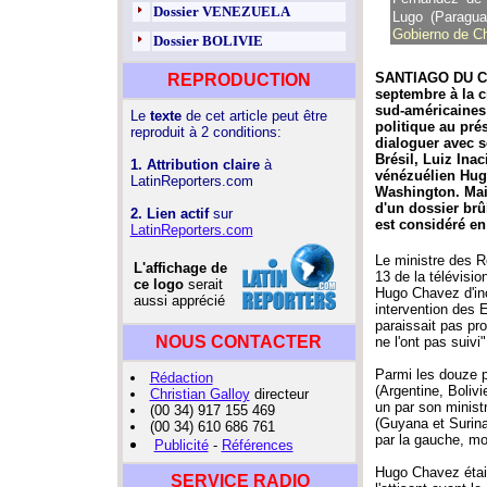
Dossier VENEZUELA
Lugo (Paragua
Gobierno de Ch
Dossier BOLIVIE
SANTIAGO DU CH
REPRODUCTION
septembre à la c
sud-américaines 
Le
texte
de cet article peut être
politique au pré
reproduit à 2 conditions:
dialoguer avec s
Brésil, Luiz Ina
1. Attribution claire
à
vénézuélien Hug
LatinReporters.com
Washington. Mais
d'un dossier brû
2. Lien actif
sur
est considéré en
LatinReporters.com
Le ministre des Re
L'affichage de
13 de la télévisio
ce logo
serait
Hugo Chavez d'inc
aussi apprécié
intervention des E
paraissait pas pr
NOUS CONTACTER
ne l'ont pas suivi
Parmi les douze p
Rédaction
(Argentine, Bolivi
Christian Galloy
directeur
un par son minist
(00 34) 917 155 469
(Guyana et Surina
(00 34) 610 686 761
par la gauche, mo
Publicité
-
Références
Hugo Chavez était 
SERVICE RADIO