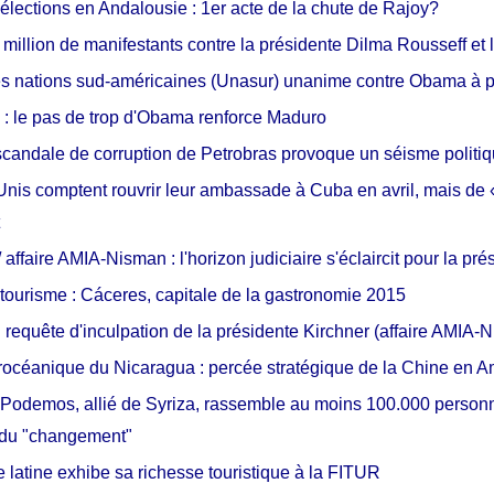
élections en Andalousie : 1er acte de la chute de Rajoy?
5 million de manifestants contre la présidente Dilma Rousseff et 
es nations sud-américaines (Unasur) unanime contre Obama à 
: le pas de trop d'Obama renforce Maduro
e scandale de corruption de Petrobras provoque un séisme politi
Unis comptent rouvrir leur ambassade à Cuba en avril, mais d
 affaire AMIA-Nisman : l'horizon judiciaire s'éclaircit pour la pr
tourisme : Cáceres, capitale de la gastronomie 2015
: requête d'inculpation de la présidente Kirchner (affaire AMIA-
rocéanique du Nicaragua : percée stratégique de la Chine en 
Podemos, allié de Syriza, rassemble au moins 100.000 personn
 du "changement"
 latine exhibe sa richesse touristique à la FITUR