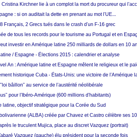
 Cristina Kirchner lie à un complot la mort du procureur qui l'acc
agne : si on auditait la dette en prenant au mot l'UE...
8 Français, 2 Grecs tués dans le crash d'un F-16 grec
née de tous les records pour le tourisme au Portugal et en Espa
eut investir en Amérique latine 250 milliards de dollars en 10 a
atine / Espagne - Élections 2015 : calendrier et analyse
vel An : Amérique latine et Espagne mêlent le religieux et le pa
ent historique Cuba - États-Unis: une victoire de l'Amérique l
loi bâillon" au service de l'austérité néolibérale
s" pour l'Ibéro-Amérique (600 millions d'habitants)
 latine, objectif stratégique pour la Corée du Sud
 bolivarienne (ALBA) créée par Chavez et Castro célèbre ses 1
près le truculent Mujica, place au discret Vazquez (portrait)
abaré Vazquez (gauche) élu président pour la seconde fois