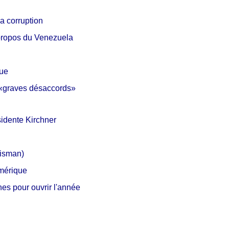
la corruption
propos du Venezuela
que
e «graves désaccords»
ésidente Kirchner
Nisman)
Amérique
es pour ouvrir l'année