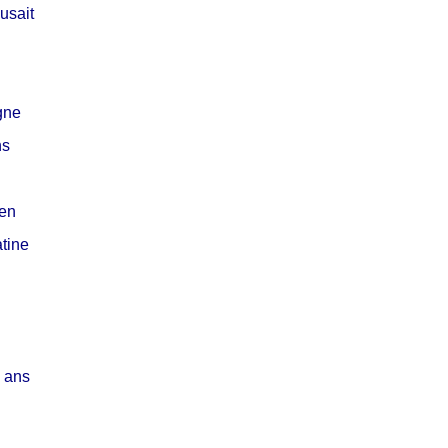
usait
gne
ns
ïen
atine
0 ans