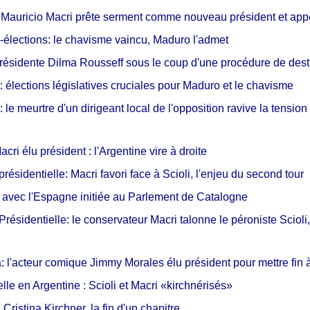
 Mauricio Macri prête serment comme nouveau président et appe
élections: le chavisme vaincu, Maduro l'admet
 présidente Dilma Rousseff sous le coup d'une procédure de desti
 élections législatives cruciales pour Maduro et le chavisme
 le meurtre d'un dirigeant local de l'opposition ravive la tensi
cri élu président : l'Argentine vire à droite
résidentielle: Macri favori face à Scioli, l'enjeu du second tour
avec l'Espagne initiée au Parlement de Catalogne
résidentielle: le conservateur Macri talonne le péroniste Scioli,
 l'acteur comique Jimmy Morales élu président pour mettre fin à
lle en Argentine : Scioli et Macri «kirchnérisés»
 Cristina Kirchner, la fin d'un chapitre