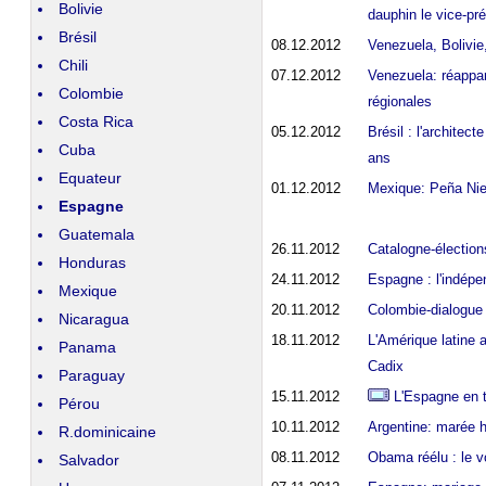
Bolivie
dauphin le vice-pr
Brésil
08.12.2012
Venezuela, Bolivie
Chili
07.12.2012
Venezuela: réappar
Colombie
régionales
Costa Rica
05.12.2012
Brésil : l'architec
Cuba
ans
Equateur
01.12.2012
Mexique: Peña Nieto
Espagne
Guatemala
26.11.2012
Catalogne-élections
Honduras
24.11.2012
Espagne : l'indépe
Mexique
20.11.2012
Colombie-dialogue 
Nicaragua
18.11.2012
L'Amérique latine 
Panama
Cadix
Paraguay
15.11.2012
L'Espagne en tê
Pérou
10.11.2012
Argentine: marée h
R.dominicaine
08.11.2012
Obama réélu : le v
Salvador