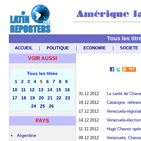
Tous les tit
|
|
|
ACCUEIL
POLITIQUE
ECONOMIE
SOCIETE
VOIR AUSSI
Tous les titres
1
2
3
4
5
6
7
8
9
10
11
12
13
14
15
16
31.12.2012
La santé de Chavez
17
18
19
20
21
22
23
19.12.2012
Catalogne: référe
24
25
26
17.12.2012
Venezuela-régional
14.12.2012
Venezuela-élection
PAYS
11.12.2012
Hugo Chavez opéré
Argentine
09.12.2012
Venezuela: Chavez