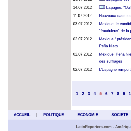
14.07.2012
Espagne: "Qu'il
11.07.2012
Nouveaux sacrifice
03.07.2012
Mexique: le candid
"frauduleux" de la 
02.07.2012
Mexique / président
Peña Nieto
02.07.2012
Mexique: Peña Niet
des suffrages
02.07.2012
L'Espagne remporte 
1
2
3
4
5
6
7
8
9
1
|
|
|
ACCUEIL
POLITIQUE
ECONOMIE
SOCIETE
LatinReporters.com - Amérique