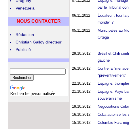
Uruguay
07.11.2012
Espagne: mariage e
par le Tribunal con
Venezuela
06.11.2012
Équateur : tour la 
NOUS CONTACTER
monde" ?
05.11.2012
Municipales au Nic
Rédaction
Ortega
Christian Galloy
directeur
Publicité
29.10.2012
Brésil et Chili con
gauche
26.10.2012
Contre la "menace m
"préventivement"
22.10.2012
Espagne: triomphe
21.10.2012
Espagne: Pays basq
Recherche personnalisée
souverainisme
19.10.2012
Négociations Colom
16.10.2012
Cuba autorise les 
15.10.2012
Colombie-Farc-négo