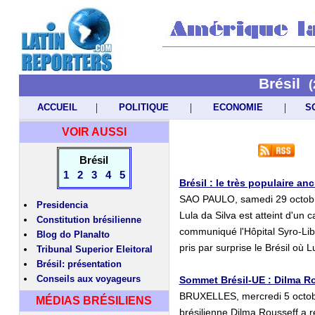
Brésil
(
|
|
|
ACCUEIL
POLITIQUE
ECONOMIE
S
VOIR AUSSI
Brésil
1
2
3
4
5
Brésil : le très populaire an
SAO PAULO, samedi 29 octobre 
Presidencia
Lula da Silva est atteint d'un
Constitution brésilienne
communiqué l'Hôpital Syro-Lib
Blog do Planalto
pris par surprise le Brésil où 
Tribunal Superior Eleitoral
Brésil: présentation
Conseils aux voyageurs
Sommet Brésil-UE : Dilma Ro
BRUXELLES, mercredi 5 octobr
MÉDIAS BRÉSILIENS
brésilienne Dilma Rousseff a r