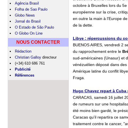
Agência Brasil
octobre à Bruxelles lors du 5
Folha de Sao Paulo
européenne sur la crise, critiq
Globo News
en outre la main à l'Europe de 
Jornal do Brasil
de la dette.
O Estado de São Paulo
O Globo On Line
Libye : répercussions du con
NOUS CONTACTER
BUENOS AIRES, vendredi 2 sep
Rédaction
du rapprochement entre le
Bré
Christian Galloy
directeur
sud-américaines (Unasur) et d
(+34) 610 686 761
vénézuélien déposé dans des b
Publicité
Amérique latine du conflit lib
Références
Fraga.
Hugo Chavez repart à Cuba 
CARACAS, samedi 16 juillet 20
de rumeurs sur une hospitalis
été moins bien gardé, le pré
Caracas qu'il repartira ce sam
traitement contre le cancer, "a