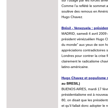
sur l'usage par les forces amé
Comme l'a reflété le sommet an
soulève des remous en Amériqu
Hugo Chavez.
Brésil - Venezuela : préside
MADRID, samedi 4 avril 2009 (
président vénézuélien Hugo Cha
du monde" aux yeux de son hom
appréciations contradictoires 
Londres pour contrer la crise
clairement le radicalisme chav
latino-américaine.
Hugo Chavez et populisme ré
au BRESIL)
BUENOS AIRES, mardi 17 févri
présidentialisme est à nouvea
80, on disait que les présidents
et qu'il fallait donc adopter l