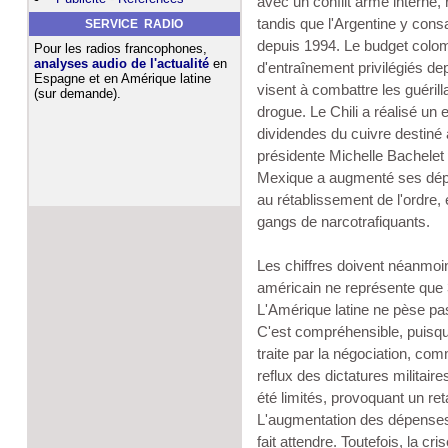
avec un conflit armé interne,
tandis que l'Argentine y con
SERVICE RADIO
depuis 1994. Le budget colom
Pour les radios francophones,
analyses audio de l'actualité
en
d'entraînement privilégiés d
Espagne et en Amérique latine
visent à combattre les guéril
(sur demande).
drogue. Le Chili a réalisé un
dividendes du cuivre destin
présidente Michelle Bachelet 
Mexique a augmenté ses dépe
au rétablissement de l'ordre, é
gangs de narcotrafiquants.
Les chiffres doivent néanmoins
américain ne représente que 
L'Amérique latine ne pèse p
C'est compréhensible, puisque 
traite par la négociation, com
reflux des dictatures militai
été limités, provoquant un re
L'augmentation des dépenses
fait attendre. Toutefois, la c