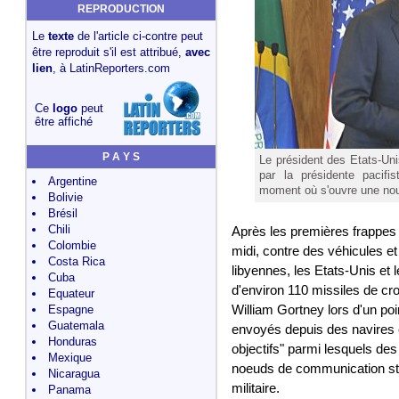
REPRODUCTION
Le
texte
de l'article ci-contre peut
être reproduit s'il est attribué,
avec
lien
, à LatinReporters.com
Ce
logo
peut
être affiché
P A Y S
Le président des Etats-Un
par la présidente pacifis
Argentine
moment où s'ouvre une nouv
Bolivie
Brésil
Chili
Après les premières frappes 
Colombie
midi, contre des véhicules 
Costa Rica
libyennes, les Etats-Unis et
Cuba
d'environ 110 missiles de cr
Equateur
Espagne
William Gortney lors d'un po
Guatemala
envoyés depuis des navires 
Honduras
objectifs" parmi lesquels de
Mexique
noeuds de communication stra
Nicaragua
militaire.
Panama