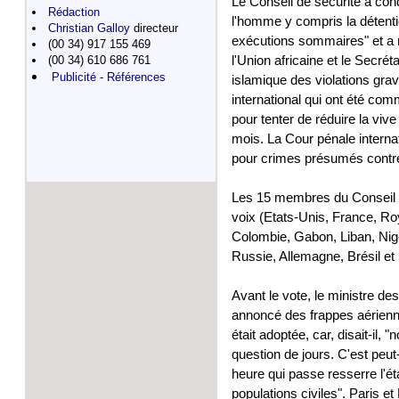
Le Conseil de sécurité a con
Rédaction
l'homme y compris la détention
Christian Galloy
directeur
exécutions sommaires" et a r
(00 34) 917 155 469
(00 34) 610 686 761
l'Union africaine et le Secré
Publicité
-
Références
islamique des violations gra
international qui ont été com
pour tenter de réduire la vive
mois. La Cour pénale interna
pour crimes présumés contre
Les 15 membres du Conseil de
voix (Etats-Unis, France, R
Colombie, Gabon, Liban, Nigé
Russie, Allemagne, Brésil et 
Avant le vote, le ministre des
annoncé des frappes aérienne
était adoptée, car, disait-il
question de jours. C'est peu
heure qui passe resserre l'é
populations civiles". Paris e