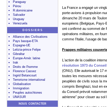
Paraguay
Pérou
La France a engagé un vingta
R.dominicaine
porte-avions à propulsion nuc
Salvador
dimanche 20 mars de Toulon e
Uruguay
Venezuela
européens (Belgique, Pays-
ont confirmé au sommet de Pa
D O S S I E R S
opérations militaires, en fou
Alliance des Civilisations
comme l'Italie, l'usage de ba
Pays basque-ETA
Espagne-UE
Letizia-prince Felipe
Frappes militaires couvert
Gibraltar
Europe-Amér. latine
L'action de la coalition inter
Irak
résolution 1973 du Conseil
Droits de l'homme
(ONU). Elle autorisait le 17
Florence Cassez
Ingrid Betancourt
toutes les mesures nécessaire
Terrorisme international
peuplées de civils sous la m
Globalisation
compris Benghazi, tout en exc
Immigration
du Conseil prévoit notamment
Peuples autochtones
UNASUR
aérienne" pour clouer au sol l'
NOUS CONTACTER