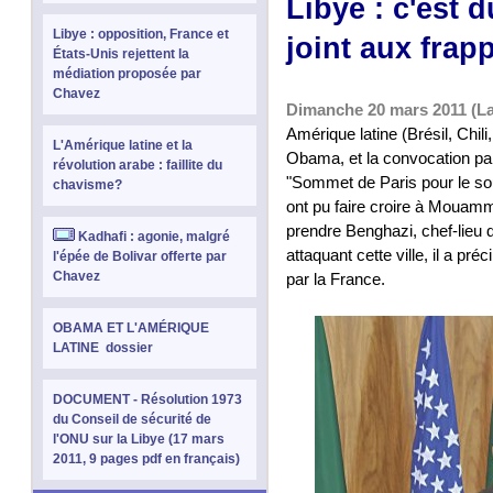
Libye : c'est 
Libye : opposition, France et
joint aux frap
États-Unis rejettent la
médiation proposée par
Chavez
Dimanche 20 mars 2011 (L
Amérique latine (Brésil, Chil
L'Amérique latine et la
Obama, et la convocation par
révolution arabe : faillite du
"Sommet de Paris pour le sout
chavisme?
ont pu faire croire à Mouamma
prendre Benghazi, chef-lieu d
Kadhafi : agonie, malgré
attaquant cette ville, il a pré
l'épée de Bolivar offerte par
Chavez
par la France.
OBAMA ET L'AMÉRIQUE
LATINE dossier
DOCUMENT - Résolution 1973
du Conseil de sécurité de
l'ONU sur la Libye (17 mars
2011, 9 pages pdf en français)