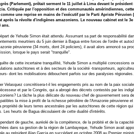
grès (Parlement), prêtait serment le 11 juillet à Lima devant le présiden
cia. Critiquée par l'opposition et des communautés amérindiennes, cett
 comme une reprise en mains de l'exécutif par le Parti Apriste Péruvien 
tat après la révolte d'indigènes amazoniens. Le nouveau cabinet est le 3e
3 ans.
épart de Yehude Simon était attendu. Assumant sa part de responsabilité dan
ontements meurtriers du 5 juin dernier à Bagua entre forces de l'ordre et auto
azonie péruvienne (34 morts, dont 24 policiers), il avait alors annoncé sa pro
ssion, lorsque le pays serait "tranquille".
uête de cette incertaine tranquillité, Yehude Simon a multiplié concessions
lations autochtones et à des secteurs de la société -transporteurs, agriculteu
urs- dont les mobilisations débouchent parfois sur des paralysies régionales.
er Velasquez concrétisera-t-il les engagements pris au nom de la paix social
écesseur et par le Congrès, qui a abrogé des décrets contestés par les indig
zoniens? La tâche la plus délicate du nouveau chef de gouvernement sera de
atibles la mise à profit de la richesse pétrolière de l'Amazonie péruvienne et
a propriété de leurs terres ancestrales par les autochtones de cette région q
. Les heurts de Bagua découlaient de cette dualité d'intérêts.
pendant de gauche, auréolé de la compétence, de la probité et de la capacité
ichées dans sa gestion de la région de Lambayeque, Yehude Simon avait appo
le au président Alan Garcia en succédant en octobre 2008 au Premier minist