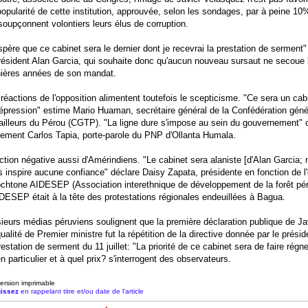
popularité de cette institution, approuvée, selon les sondages, par à peine 1
soupçonnent volontiers leurs élus de corruption.
spère que ce cabinet sera le dernier dont je recevrai la prestation de serment
résident Alan Garcia, qui souhaite donc qu'aucun nouveau sursaut ne secoue
nières années de son mandat.
réactions de l'opposition alimentent toutefois le scepticisme. "Ce sera un cab
épression" estime Mario Huaman, secrétaire général de la Confédération géné
ailleurs du Pérou (CGTP). "La ligne dure s'impose au sein du gouvernement" 
lement Carlos Tapia, porte-parole du PNP d'Ollanta Humala.
tion négative aussi d'Amérindiens. "Le cabinet sera alaniste [d'Alan Garcia; n
 inspire aucune confiance" déclare Daisy Zapata, présidente en fonction de l'
ochtone AIDESEP (Association interethnique de développement de la forêt pér
DESEP était à la tête des protestations régionales endeuillées à Bagua.
ieurs médias péruviens soulignent que la première déclaration publique de J
ualité de Premier ministre fut la répétition de la directive donnée par le prési
restation de serment du 11 juillet: "La priorité de ce cabinet sera de faire régne
n particulier et à quel prix? s'interrogent des observateurs.
ersion imprimable
issez
en rappelant titre et/ou date de l'article