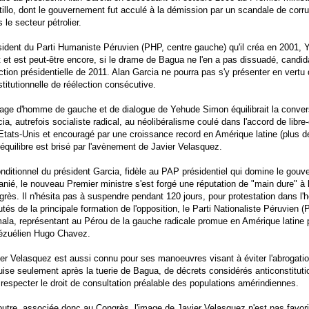
illo, dont le gouvernement fut acculé à la démission par un scandale de cor
 le secteur pétrolier.
sident du Parti Humaniste Péruvien (PHP, centre gauche) qu'il créa en 2001,
t et est peut-être encore, si le drame de Bagua ne l'en a pas dissuadé, candida
ection présidentielle de 2011. Alan Garcia ne pourra pas s'y présenter en vertu d
titutionnelle de réélection consécutive.
age d'homme de gauche et de dialogue de Yehude Simon équilibrait la conver
ia, autrefois socialiste radical, au néolibéralisme coulé dans l'accord de lib
Etats-Unis et encouragé par une croissance record en Amérique latine (plus 
équilibre est brisé par l'avènement de Javier Velasquez.
nditionnel du président Garcia, fidèle au PAP présidentiel qui domine le gou
nié, le nouveau Premier ministre s'est forgé une réputation de "main dure" à 
rès. Il n'hésita pas à suspendre pendant 120 jours, pour protestation dans l'
tés de la principale formation de l'opposition, le Parti Nationaliste Péruvien (
la, représentant au Pérou de la gauche radicale promue en Amérique latine p
ézuélien Hugo Chavez.
er Velasquez est aussi connu pour ses manoeuvres visant à éviter l'abrogatio
ise seulement après la tuerie de Bagua, de décrets considérés anticonstituti
respecter le droit de consultation préalable des populations amérindiennes.
utre, associée donc au Congrès, l'image de Javier Velasquez n'est pas favor