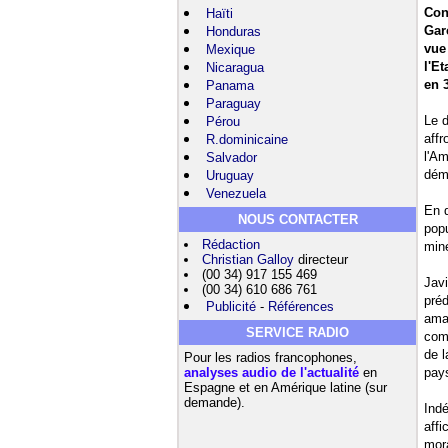
Con
Haïti
Gar
Honduras
vue
Mexique
l'E
Nicaragua
en 
Panama
Paraguay
Le d
Pérou
affr
R.dominicaine
l'Am
Salvador
démi
Uruguay
Venezuela
En q
NOUS CONTACTER
popu
Rédaction
mine
Christian Galloy
directeur
(00 34) 917 155 469
Javi
(00 34) 610 686 761
préd
Publicité
-
Références
ama
SERVICE RADIO
comp
de l
Pour les radios francophones,
analyses audio de l'actualité
en
pays
Espagne et en Amérique latine (sur
demande).
Indé
aff
mora