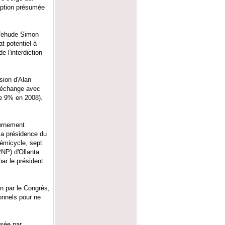
ruption présumée
 Yehude Simon
t potentiel à
e l'interdiction
sion d'Alan
re-échange avec
de 9% en 2008).
vernement
la présidence du
hémicycle, sept
PNP) d'Ollanta
ar le président
n par le Congrès,
onnels pour ne
isée par