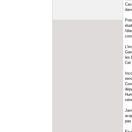
Cast
dans
Pré
étai
l'él
cons
L'im
Garc
les 
Cet 
Inco
rema
Cong
dépu
Huma
vén
Javi
acqu
pas 
En o