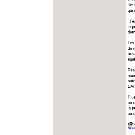
l'im
qui 
"J'e
le p
der
Les 
de r
trav
éga
Réac
nous
aut
L'AI
Plus
en q
la p
où e
v
Réag