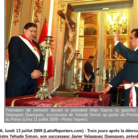
Prestation de serment devant le président Alan Garcia (à gauche) 
Velasquez Quesquen, successeur de Yehude Simon au poste de Premier
du Pérou (Lima 11 juillet 2009 - Photo Sepres)
A, lundi 13 juillet 2009 (LatinReporters.com) - Trois jours après la démi
istre Yehude Simon, son successeur Javier Velasquez Quesquen, présid