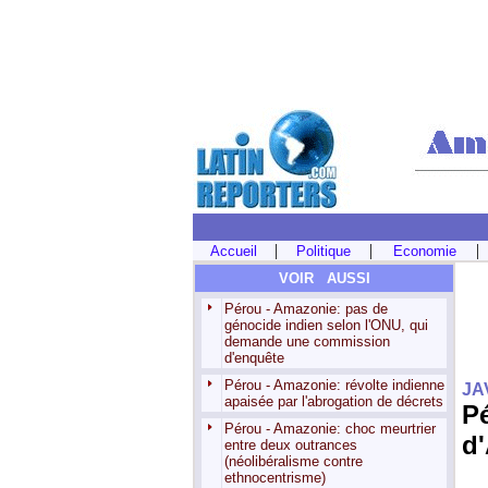
|
|
|
Accueil
Politique
Economie
VOIR AUSSI
Pérou - Amazonie: pas de
génocide indien selon l'ONU, qui
demande une commission
d'enquête
Pérou - Amazonie: révolte indienne
JA
apaisée par l'abrogation de décrets
Pé
Pérou - Amazonie: choc meurtrier
d
entre deux outrances
(néolibéralisme contre
ethnocentrisme)