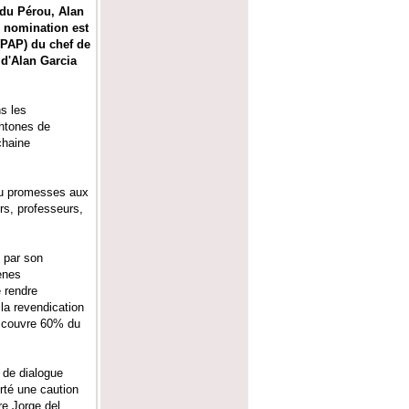
t du Pérou, Alan
e nomination est
(PAP) du chef de
 d'Alan Garcia
s les
chtones de
chaine
 ou promesses aux
rs, professeurs,
e par son
ènes
 rendre
 la revendication
ui couvre 60% du
 de dialogue
rté une caution
re Jorge del