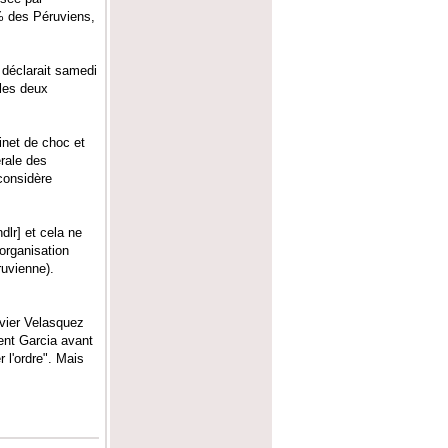
0% des Péruviens,
" déclarait samedi
 les deux
inet de choc et
rale des
considère
dlr] et cela ne
organisation
uvienne).
avier Velasquez
dent Garcia avant
r l'ordre". Mais