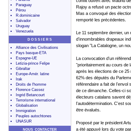
conflit ouvert avec Madrid d
Paraguay
Rajoy a refusé un pacte octro
Pérou
Mas a convoqué des élection
R.dominicaine
remporté les précédentes.
Salvador
Uruguay
Venezuela
Le 11 septembre dernier, un 
d'innombrables drapeaux indé
D O S S I E R S
slogan "La Catalogne, un nou
Alliance des Civilisations
Pays basque-ETA
Espagne-UE
La convocation d'un référend
Letizia-prince Felipe
"prioritairement au cours de l
Gibraltar
après les élections de ce 25
Europe-Amér. latine
62% des députés du Parlement
Irak
référendaire a fait de l'envol
Droits de l'homme
Florence Cassez
de ce dimanche. Celles-ci so
Ingrid Betancourt
électeurs catalans savent dé
Terrorisme international
l'autodétermination. C'est so
Globalisation
être évalués.
Immigration
Peuples autochtones
UNASUR
Proposé par le président Artu
a été appuyé lors du vote par
NOUS CONTACTER