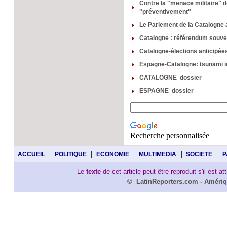
Contre la "menace militaire" de
"préventivement"
Le Parlement de la Catalogne 
Catalogne : référendum souver
Catalogne-élections anticipées
Espagne-Catalogne: tsunami in
CATALOGNE dossier
ESPAGNE dossier
Recherche personnalisée
|
|
|
|
|
ACCUEIL
POLITIQUE
ECONOMIE
MULTIMEDIA
SOCIETE
P
Le
texte
de cet article peut être reproduit s'il est a
©
LatinReporters
.com -
Amériq