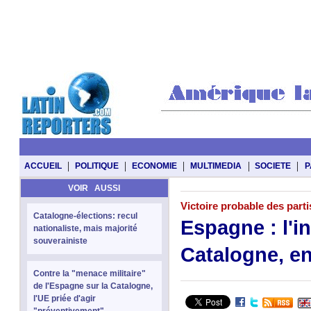
|
|
|
|
|
ACCUEIL
POLITIQUE
ECONOMIE
MULTIMEDIA
SOCIETE
P
VOIR AUSSI
Victoire probable des part
Catalogne-élections: recul
Espagne : l'i
nationaliste, mais majorité
souverainiste
Catalogne, en
Contre la "menace militaire"
de l'Espagne sur la Catalogne,
l'UE priée d'agir