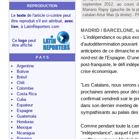
septembre 2012, au cours de
REPRODUCTION
Mariano Rajoy (gauche de la ph
catalan Artur Mas (à droite) - 
Le
texte
de l'article ci-contre peut
être reproduit s'il est attribué,
avec
lien
, à
LatinReporters.com
MADRID / BARCELONE, sam
- L'indépendance ou plus ex
Ce
logo
peut
d'autodétermination pouvant y
être affiché
anticipées de ce dimanche en
P A Y S
nord-est de l'Espagne. D'une
post-franquiste, le défi indé
Argentine
crise économique.
Bolivie
Brésil
Chili
"Les Catalans, nous serons 
Colombie
prochaines années pour déci
Costa Rica
confirmait vendredi soir le p
Cuba
Equateur
dans son dernier meeting de
Espagne
sympathisants au palais des 
Guatemala
Honduras
Comme pendant toute la camp
Mexique
"indépendance", auquel il pré
Nicaragua
Panama