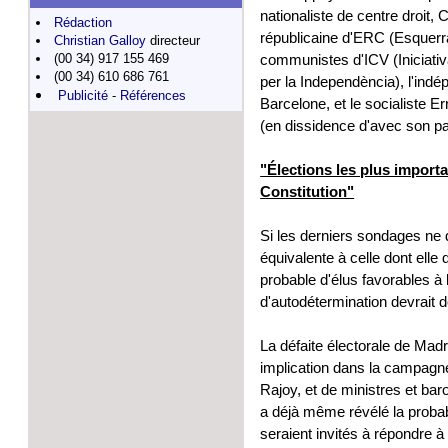
nationaliste de centre droit,
Rédaction
républicaine d'ERC (Esquerr
Christian Galloy
directeur
(00 34) 917 155 469
communistes d'ICV (Iniciativa
(00 34) 610 686 761
per la Independència), l'indé
Publicité
-
Références
Barcelone, et le socialiste E
(en dissidence d'avec son pa
"Élections les plus importa
Constitution"
Si les derniers sondages ne 
équivalente à celle dont elle
probable d'élus favorables à
d'autodétermination devrait
La défaite électorale de Madr
implication dans la campagn
Rajoy, et de ministres et bar
a déjà même révélé la probab
seraient invités à répondre 