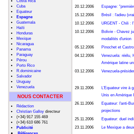
Costa Rica
Cuba
20.12.2006
Espagne: "première 
Equateur
15.12.2006
Brésil : l'adieu (v
Espagne
Guatemala
10.12.2006
URGENT - Chili : l
Haïti
10.12.2006
Bolivie - Chavez j
Honduras
Mexique
modalités d'union
Nicaragua
05.12.2006
Pinochet et Castro
Panama
Paraguay
04.12.2006
Venezuela: réélu, 
Pérou
Amérique latine uni
Porto Rico
R.dominicaine
03.12.2006
Venezuela-présiden
Salvador
Uruguay
Venezuela
29.11.2006
L'Equateur vire à g
Unis en Amérique l
NOUS CONTACTER
26.11.2006
Equateur: l'anti-B
Rédaction
projections
Christian Galloy
directeur
(+34) 917 155 469
25.11.2006
Equateur: duel ind
(+34) 610 686 761
23.11.2006
Le Mexique a deux 
Publicité
Références