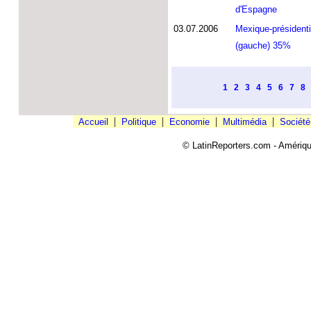
d'Espagne
03.07.2006
Mexique-présidenti
(gauche) 35%
1
2
3
4
5
6
7
8
|
|
|
|
Accueil
Politique
Economie
Multimédia
Société
© LatinReporters.com - Amériqu