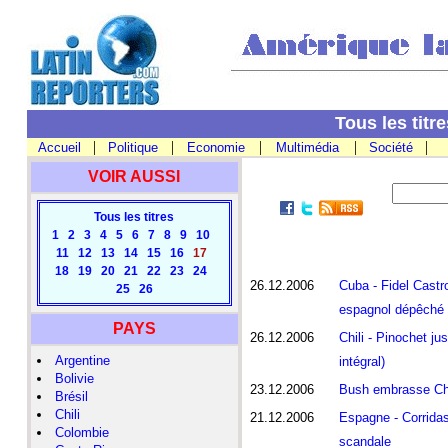
Tous les titr
|
|
|
|
|
Accueil
Politique
Economie
Multimédia
Société
VOIR AUSSI
Tous les titres
1
2
3
4
5
6
7
8
9
10
11
12
13
14
15
16
17
18
19
20
21
22
23
24
26.12.2006
Cuba - Fidel Castro
25
26
espagnol dépêché 
PAYS
26.12.2006
Chili - Pinochet ju
Argentine
intégral)
Bolivie
23.12.2006
Bush embrasse Chav
Brésil
Chili
21.12.2006
Espagne - Corridas
Colombie
scandale