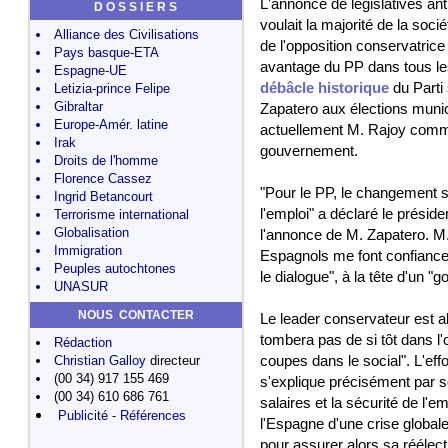
L'annonce de législatives ant
D O S S I E R S
voulait la majorité de la so
Alliance des Civilisations
de l'opposition conservatrice
Pays basque-ETA
avantage du PP dans tous le
Espagne-UE
débâcle historique
du Parti
Letizia-prince Felipe
Gibraltar
Zapatero aux élections munic
Europe-Amér. latine
actuellement M. Rajoy comme
Irak
gouvernement.
Droits de l'homme
Florence Cassez
"Pour le PP, le changement sig
Ingrid Betancourt
l'emploi" a déclaré le prési
Terrorisme international
Globalisation
l'annonce de M. Zapatero. M. 
Immigration
Espagnols me font confiance"
Peuples autochtones
le dialogue", à la tête d'un "
UNASUR
NOUS CONTACTER
Le leader conservateur est a
tombera pas de si tôt dans l'o
Rédaction
Christian Galloy
directeur
coupes dans le social". L'eff
(00 34) 917 155 469
s'explique précisément par s
(00 34) 610 686 761
salaires et la sécurité de l'e
Publicité
-
Références
l'Espagne d'une crise globale 
pour assurer alors sa réélect