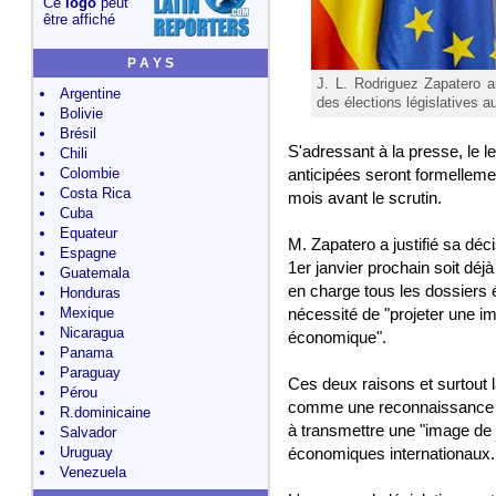
Ce
logo
peut
être affiché
P A Y S
J. L. Rodriguez Zapatero an
Argentine
des élections législatives 
Bolivie
Brésil
S'adressant à la presse, le l
Chili
Colombie
anticipées seront formellem
Costa Rica
mois avant le scrutin.
Cuba
Equateur
M. Zapatero a justifié sa déc
Espagne
1er janvier prochain soit dé
Guatemala
en charge tous les dossiers
Honduras
Mexique
nécessité de "projeter une ima
Nicaragua
économique".
Panama
Paraguay
Ces deux raisons et surtout 
Pérou
comme une reconnaissance im
R.dominicaine
à transmettre une "image de 
Salvador
Uruguay
économiques internationaux.
Venezuela