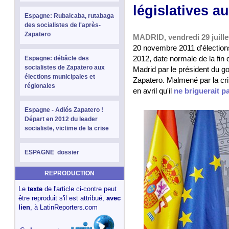
législatives 
Espagne: Rubalcaba, rutabaga
des socialistes de l'après-
Zapatero
MADRID, vendredi 29 juille
20 novembre 2011 d'élection
2012, date normale de la fin d
Espagne: débâcle des
socialistes de Zapatero aux
Madrid par le président du g
élections municipales et
Zapatero. Malmené par la cri
régionales
en avril qu'il
ne briguerait p
Espagne - Adiós Zapatero !
Départ en 2012 du leader
socialiste, victime de la crise
ESPAGNE dossier
REPRODUCTION
Le
texte
de l'article ci-contre peut
être reproduit s'il est attribué,
avec
lien
, à LatinReporters.com