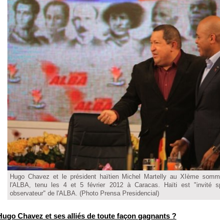
Hugo Chavez et le président haïtien Michel Martelly au XIème somm
l'ALBA, tenu les 4 et 5 février 2012 à Caracas. Haïti est "invité s
observateur" de l'ALBA. (Photo Prensa Presidencial)
Hugo Chavez et ses alliés de toute façon gagnants ?