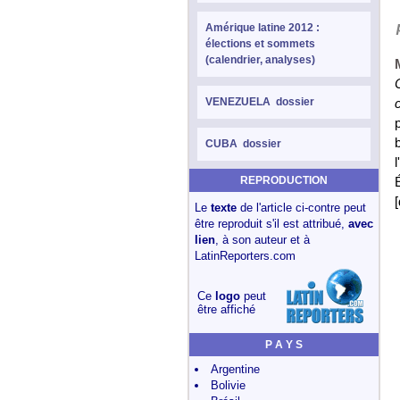
Amérique latine 2012 :
élections et sommets
(calendrier, analyses)
VENEZUELA dossier
CUBA dossier
REPRODUCTION
Le
texte
de l'article ci-contre peut
être reproduit s'il est attribué,
avec
lien
, à son auteur et à
LatinReporters.com
Ce
logo
peut
être affiché
P A Y S
Argentine
Bolivie