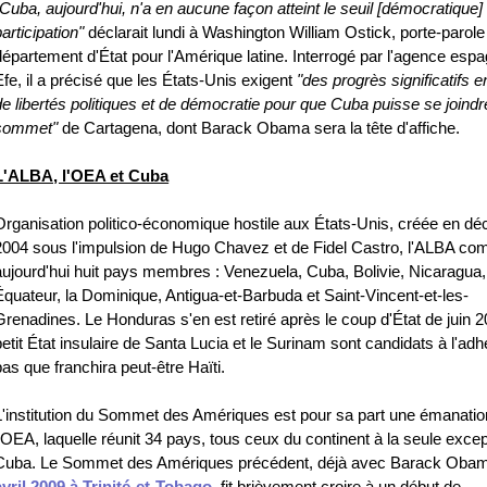
"Cuba, aujourd'hui, n'a en aucune façon atteint le seuil [démocratique]
participation"
déclarait lundi à Washington William Ostick, porte-parole
département d'État pour l'Amérique latine. Interrogé par l'agence esp
Efe, il a précisé que les États-Unis exigent
"des progrès significatifs 
de libertés politiques et de démocratie pour que Cuba puisse se joindr
sommet"
de Cartagena, dont Barack Obama sera la tête d'affiche.
L'ALBA, l'OEA et Cuba
Organisation politico-économique hostile aux États-Unis, créée en d
2004 sous l'impulsion de Hugo Chavez et de Fidel Castro, l'ALBA co
aujourd'hui huit pays membres : Venezuela, Cuba, Bolivie, Nicaragua,
Équateur, la Dominique, Antigua-et-Barbuda et Saint-Vincent-et-les-
Grenadines. Le Honduras s'en est retiré après le coup d'État de juin 2
petit État insulaire de Santa Lucia et le Surinam sont candidats à l'adh
pas que franchira peut-être Haïti.
L'institution du Sommet des Amériques est pour sa part une émanatio
l'OEA, laquelle réunit 34 pays, tous ceux du continent à la seule exce
Cuba. Le Sommet des Amériques précédent, déjà avec Barack Oba