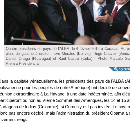
Quatre présidents de pays de l'ALBA, le 4 février 2012 à Caracas. Au p
plan, de gauche à droite : Evo Morales (Bolivie), Hugo Chavez (Venez
Daniel Ortega (Nicaragua) et Raul Castro (Cuba) - Photo Marcelo Gar
Prensa Presidencial
Dans la capitale vénézuélienne, les présidents des pays de l'ALBA (Al
bolivarienne pour les peuples de notre Amérique) ont décidé de conv
réunion extraordinaire à La Havane, à une date indéterminée, afin d'étu
participeront ou non au VIème Sommet des Amériques, les 14 et 15 av
Cartagena de Indias (Colombie), si Cuba n'y est pas invitée. Le boycot
donc pas encore décidé, mais l'administration du président Obama a 
vivement réagi.