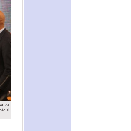
et de
pécial