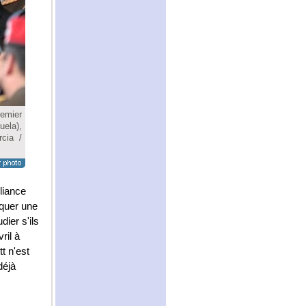
remier
uela),
cia /
liance
oquer une
dier s'ils
ril à
t n'est
déjà