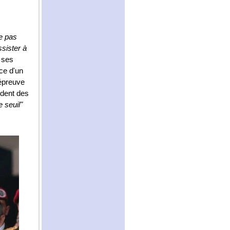
te pas
sister à
 ses
ce d'un
'épreuve
ident des
le seuil"