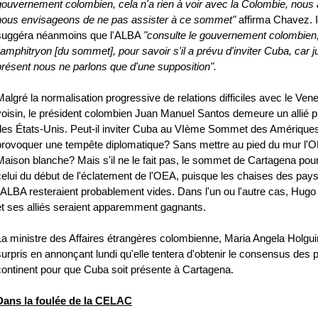
gouvernement colombien, cela n'a rien à voir avec la Colombie, nous 
nous envisageons de ne pas assister à ce sommet"
affirma Chavez. I
suggéra néanmoins que l'ALBA
"consulte le gouvernement colombien,
l'amphitryon [du sommet], pour savoir s'il a prévu d'inviter Cuba, car 
présent nous ne parlons que d'une supposition".
Malgré la normalisation progressive de relations difficiles avec le Ven
voisin, le président colombien Juan Manuel Santos demeure un allié pr
des États-Unis. Peut-il inviter Cuba au VIème Sommet des Amérique
provoquer une tempête diplomatique? Sans mettre au pied du mur l'O
Maison blanche? Mais s'il ne le fait pas, le sommet de Cartagena pourr
celui du début de l'éclatement de l'OEA, puisque les chaises des pay
l'ALBA resteraient probablement vides. Dans l'un ou l'autre cas, Hug
et ses alliés seraient apparemment gagnants.
La ministre des Affaires étrangères colombienne, Maria Angela Holgui
surpris en annonçant lundi qu'elle tentera d'obtenir le consensus des 
continent pour que Cuba soit présente à Cartagena.
Dans la foulée de la CELAC