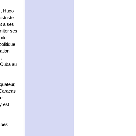
s, Hugo
striste
t à ses
miter ses
pite
olitique
ation
,
e Cuba au
quateur,
à Caracas
de
y est
 des