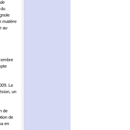
 de
 du
agnole
en matière
e au
écembre
mpte
009. Le
ésion, un
n de
ption de
ma en