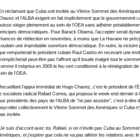
En réclamant que Cuba soit invitée au VIème Sommet des Amérique
Chavez et l'ALBA exigent en fait implicitement que le gouvernement ca
puisse siéger pleinement au sein de l'OEA sans adhérer préalablemen
principes démocratiques. Pour Barack Obama, l'accepter serait dyna
chances de réélection en novembre, à moins que La Havane ne préci
soudain une improbable ouverture démocratique. En outre, la victoire p
que remporterait le président cubain Raul Castro en recevant une invit
n'empêcherait peut-être pas l'affront qu'il boude malgré tout le sommet
comme il méprisa en 2009 le feu vert conditionné à la réintégration d
sein de l'OEA.
Recueillant l'appui immédiat de Hugo Chavez, c'est le président de l'É
le socialiste radical Rafael Correa, qui proposa le week-end dernier 
aux présidents des pays de l'ALBA de "ne pas assister", c'est-à-dire 
boycotter collectivement le VIème Sommet des Amériques si Cuba n'
pas invitée.
"Je suis d'accord avec toi, Rafael, si on n'invite pas Cuba au Sommet
Amériques, et j'espère que cela ne va pas altérer les relations avec le