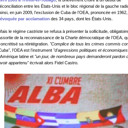
avril 2009 à Trinité-et-Tobago
, fit brièvement croire à un début de
réconciliation entre les États-Unis et le bloc régional de la gauche radi
Ainsi, en juin 2009, l'exclusion de Cuba de l'OEA, prononcée en 1962, 
révoquée par acclamation
des 34 pays, dont les États-Unis.
Mais le régime castriste se refusa à présenter la sollicitude, obligatoi
assortie de la reconnaissance de la Charte démocratique de l'OEA, qu
concrétisé sa réintégration.
"Complice de tous les crimes commis con
Cuba"
, l'OEA est l'instrument
"d'agressions politiques et économiques
l'Amérique latine et
"un jour, de nombreux pays demanderont pardon d
avoir appartenu"
écrivait alors Fidel Castro.