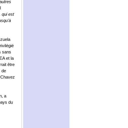
autres
l
 qui est
jusqu'à
ezuela
ivilégié
s sans
EA et la
ait être
s de
o Chavez
n, a
pays du