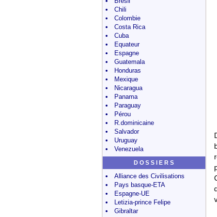
Brésil
Chili
Colombie
Costa Rica
Cuba
Equateur
Espagne
Guatemala
Honduras
Mexique
Nicaragua
Panama
Paraguay
Pérou
R.dominicaine
Salvador
Uruguay
Venezuela
D O S S I E R S
Alliance des Civilisations
Pays basque-ETA
Espagne-UE
Letizia-prince Felipe
Gibraltar