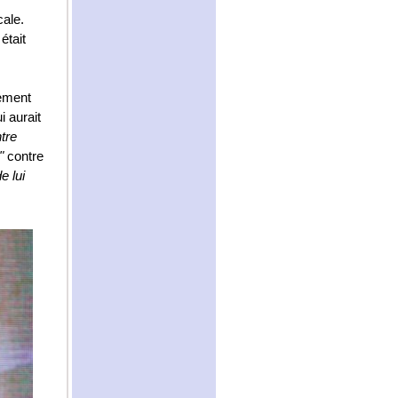
cale.
était
rement
i aurait
tre
"
contre
e lui