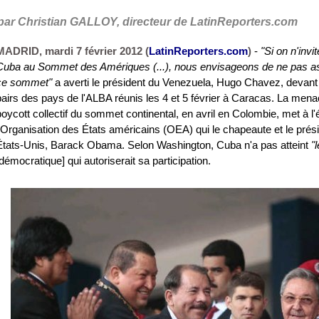
par Christian GALLOY, directeur de LatinReporters.com
MADRID, mardi 7 février 2012 (
LatinReporters.com
)
-
"Si on n'invi
Cuba au Sommet des Amériques (...), nous envisageons de ne pas as
ce sommet"
a averti le président du Venezuela, Hugo Chavez, devant
pairs des pays de l'ALBA réunis les 4 et 5 février à Caracas. La mena
boycott collectif du sommet continental, en avril en Colombie, met à l
l'Organisation des États américains (OEA) qui le chapeaute et le prés
États-Unis, Barack Obama. Selon Washington, Cuba n'a pas atteint
"
[démocratique] qui autoriserait sa participation.