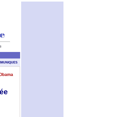
MUNIQUES
k Obama
tée