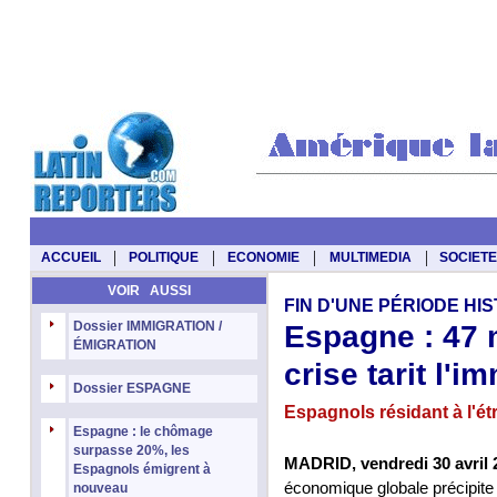
|
|
|
|
ACCUEIL
POLITIQUE
ECONOMIE
MULTIMEDIA
SOCIETE
VOIR AUSSI
FIN D'UNE PÉRIODE HI
Dossier IMMIGRATION /
Espagne : 47 m
ÉMIGRATION
crise tarit l'i
Dossier ESPAGNE
Espagnols résidant à l'ét
Espagne : le chômage
surpasse 20%, les
MADRID, vendredi 30 avril 
Espagnols émigrent à
économique globale précipite l
nouveau