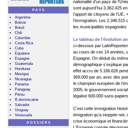
nationalité d'un pays de l'U
sont aujourd'hui 3.362.425 en
P A Y S
l'apport de citoyens de l'UE,
Argentine
l'immigration. Les 2.346.515 
Bolivie
les municipalités espagnoles 
Brésil
Chili
Colombie
Le tableau de l'évolution a
Costa Rica
ci-dessous par LatinReporters
Cuba
au cours de ces 14 années, u
Equateur
Espagne. On déduit du même 
Espagne
Guatemala
démographique s'explique par 
Honduras
effet accru de 5.166.626 pen
Mexique
369.000 par an, avec des poin
Nicaragua
le champion européen de l'im
Panama
Paraguay
2005, le gouvernement social
Pérou
légalisé 600.000 sans-papiers
R.dominicaine
Salvador
C'est cette immigration histo
Uruguay
émigration qu'a stoppée net, c
Venezuela
crise économique et financière
D O S S I E R S
L'Espagne compte désormais