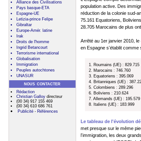
Alliance des Civilisations
population active. Des immig
Pays basque-ETA
réduction de la colonie sud-am
Espagne-UE
Letizia-prince Felipe
75.161 Equatoriens, Boliviens
Gibraltar
28.705 Marocains de plus ont 
Europe-Amér. latine
Irak
Arrêté au 1er janvier 2010, le
Droits de l'homme
Ingrid Betancourt
en Espagne s'établit comme su
Terrorisme international
Globalisation
Immigration
1. Roumains (UE) : 829.715
Peuples autochtones
2. Marocains : 746.760
UNASUR
3. Equatoriens : 395.069
4. Britanniques (UE) : 387.2
NOUS CONTACTER
5. Colombiens : 289.296
Rédaction
6. Boliviens : 210.624
Christian Galloy
directeur
7. Allemands (UE) : 195.579
(00 34) 917 155 469
8. Italiens (UE) : 183.999
(00 34) 610 686 761
Publicité
-
Références
Le tableau de l'évolution 
met presque sur le même pied, 
l'immigration, les deux grands