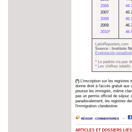
2006
44.
2007
45.
2008
46.
2009
46.
2010*
46.
LatinReporters.com
Source : Instituto N
Explotación estadísti
* Le padrón n'a pas é
*
Les chiffres relatifs
(*)
L'inscription sur les registres
donne droit à l'accès gratuit aux 
pousse les immigrés, même clande
pas un permis officiel de séjour, q
paradoxalement, les registres des
l'immigration clandestine.
-
RÉAGIR - COMMENTAIRES
ARTICLES ET DOSSIERS LIÉS