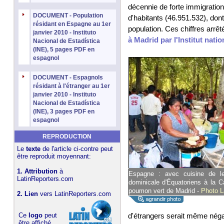
décennie de forte immigratio
DOCUMENT - Population
d'habitants (46.951.532), dont 
résidant en Espagne au 1er
population. Ces chiffres arrêt
janvier 2010 - Instituto
à Madrid par l'Institut natio
Nacional de Estadística
(INE), 5 pages PDF en
espagnol
DOCUMENT - Espagnols
résidant à l'étranger au 1er
janvier 2010 - Instituto
Nacional de Estadística
(INE), 3 pages PDF en
espagnol
REPRODUCTION
Le
texte
de l'article ci-contre peut
être reproduit moyennant:
1. Attribution
à
Espagne : avec cuisine de le
LatinReporters.com
dominicale d'Équatoriens à la 
poumon vert de Madrid -
Photo L
2. Lien
vers
LatinReporters.com
Ce
logo
peut
d'étrangers serait même négat
être affiché