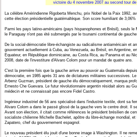
victoire du 4 novembre 2007 au second tour de l
La célèbre Amérindienne Rigoberta Menchu, prix Nobel de la Paix 1992, ava
cette élection présidentielle guatémaltèque. Son score humiliant de 3,06%
Parmi les pays latino-américains (pays hispanophones et Brésil), seuls le 
le Paraguay n'ont pas été submergés par le tsunami continental de gauche
De la social-démocratie libre-échangiste au radicalisme antiaméricain et ant
gouvernent actuellement à Cuba, au Venezuela, au Brésil, en Argentine, en 
Equateur, en République dominicaine, au Costa Rica, au Panama et au Nica
2008, date de l'investiture d'Alvaro Colom pour un mandat de quatre ans.
C'est la première fois que la gauche arrive au pouvoir au Guatemala depuis 
démocratie, en 1985 après 31 ans de dictatures militaires successives. Le
Arbenz Guzman, président de gauche élu démocratiquement, marqua profon
Ernesto Che Guevara. Le futur révolutionnaire argentin résidait alors au Gu
médecin et ne connaissait pas encore Fidel Castro.
Ingénieur industriel de 56 ans spécialisé dans l'industrie textile, dont sa
Alvaro Colom a dans le passé glissé de la gauche vers le centre droit. Il 
Avant son élection, il citait comme références le président brésilien de cen
socialiste chilienne Michelle Bachelet, apôtre du libre-échange mondial, e
Zapatero, chef du gouvernement espagnol.
Le nouveau président élu jouit d'une bonne image à Washington. Il ne reme