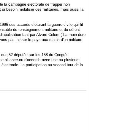
 de la campagne électorale de frapper non
et si besoin mobiliser des militaires, mais aussi la
996 des accords clôturant la guerre civile qui fit
nsable du renseignement militaire et du défunt
 diabolisation tant par Alvaro Colom ("La main dure
s pas laisser le pays aux mains d'un militaire.
s que 52 députés sur les 158 du Congrès
une alliance ou d'accords avec une ou plusieurs
n électorale. La participation au second tour de la