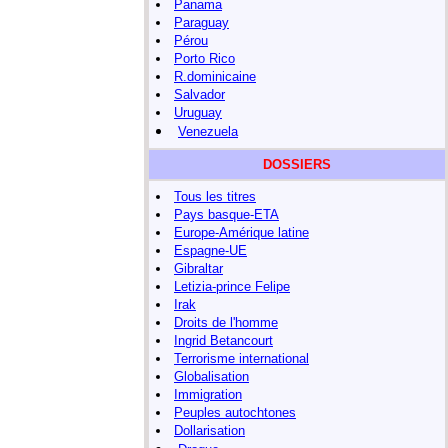
Panama
Paraguay
Pérou
Porto Rico
R.dominicaine
Salvador
Uruguay
Venezuela
DOSSIERS
Tous les titres
Pays basque-ETA
Europe-Amérique latine
Espagne-UE
Gibraltar
Letizia-prince Felipe
Irak
Droits de l'homme
Ingrid Betancourt
Terrorisme international
Globalisation
Immigration
Peuples autochtones
Dollarisation