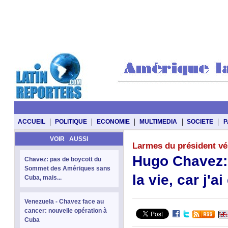
|
|
|
|
|
ACCUEIL
POLITIQUE
ECONOMIE
MULTIMEDIA
SOCIETE
P
VOIR AUSSI
Larmes du président vé
Hugo Chavez: 
Chavez: pas de boycott du
Sommet des Amériques sans
la vie, car j'a
Cuba, mais...
Venezuela - Chavez face au
cancer: nouvelle opération à
Cuba