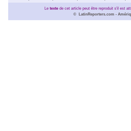
Le
texte
de cet article peut être reproduit s'il est a
©
LatinReporters
.com -
Amériq