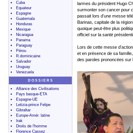
Cuba
larmes du président Hugo Cha
Equateur
surmonter son cancer pour c
Espagne
passait lors d'une messe télév
Guatemala
Barinas, capitale de la régio
Honduras
quoique peut-être plus politiq
Mexique
Nicaragua
officiel sur la santé présidenti
Panama
Paraguay
Lors de cette messe d'actio
Pérou
et en présence de sa famill
R.dominicaine
des paroles prononcées sur l
Salvador
Uruguay
Venezuela
D O S S I E R S
Alliance des Civilisations
Pays basque-ETA
Espagne-UE
Letizia-prince Felipe
Gibraltar
Europe-Amér. latine
Irak
Droits de l'homme
Florence Cassez