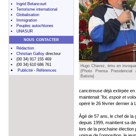
Ingrid Betancourt
Terrorisme international
Globalisation
Immigration
Peuples autochtones
UNASUR
NOUS CONTACTER
Rédaction
Christian Galloy
directeur
(00 34) 917 155 469
(00 34) 610 686 761
Hugo Chavez, ému en invoquant
Publicité
-
Références
(Photo Prensa Presidencial 
Batista)
cancéreuse déjà extirpée en 
maintenait
"foi, espoir et volo
opéré le 26 février dernier à
Âgé de 57 ans, le chef de la 
depuis 1999, maintient sa d
lors de la prochaine élection 
unique de l'opposition, le je