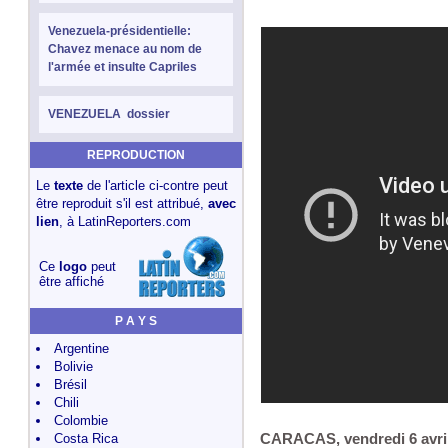
Venezuela-présidentielle:
Chavez menace au nom de
l'armée et insulte Capriles
VENEZUELA dossier
REPRODUCTION
Le
texte
de l'article ci-contre peut
être reproduit s'il est attribué,
avec
lien
, à
LatinReporters.com
Ce
logo
peut
être affiché
P A Y S
Argentine
Bolivie
Brésil
Chili
Colombie
Costa Rica
CARACAS, vendredi 6 avril